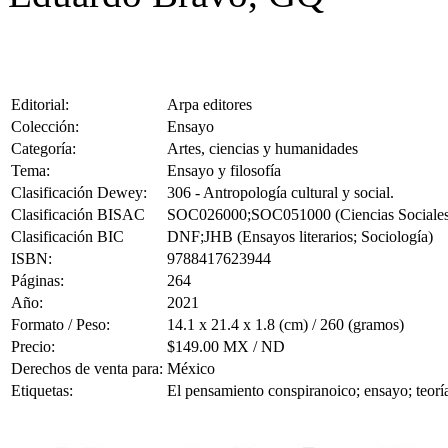
Editorial:
Arpa editores
Colección:
Ensayo
Categoría:
Artes, ciencias y humanidades
Tema:
Ensayo y filosofía
Clasificación Dewey:
306 - Antropología cultural y social.
Clasificación BISAC
SOC026000;SOC051000 (Ciencias Sociales / S
Clasificación BIC
DNF;JHB (Ensayos literarios; Sociología)
ISBN:
9788417623944
Páginas:
264
Año:
2021
Formato / Peso:
14.1 x 21.4 x 1.8 (cm) / 260 (gramos)
Precio:
$149.00 MX / ND
Derechos de venta para:
México
Etiquetas:
El pensamiento conspiranoico; ensayo; teoría