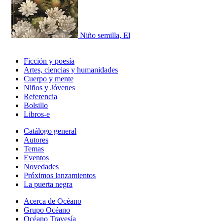
Niño semilla, El
Ficción y poesía
Artes, ciencias y humanidades
Cuerpo y mente
Niños y Jóvenes
Referencia
Bolsillo
Libros-e
Catálogo general
Autores
Temas
Eventos
Novedades
Próximos lanzamientos
La puerta negra
Acerca de Océano
Grupo Océano
Océano Travesía