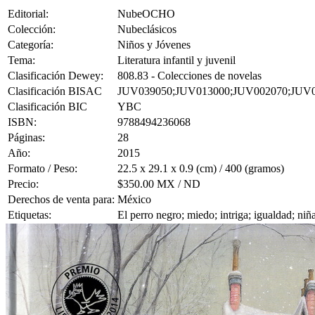
Editorial:
NubeOCHO
Colección:
Nubeclásicos
Categoría:
Niños y Jóvenes
Tema:
Literatura infantil y juvenil
Clasificación Dewey:
808.83 - Colecciones de novelas
Clasificación BISAC
JUV039050;JUV013000;JUV002070;JUV
Clasificación BIC
YBC
ISBN:
9788494236068
Páginas:
28
Año:
2015
Formato / Peso:
22.5 x 29.1 x 0.9 (cm) / 400 (gramos)
Precio:
$350.00 MX / ND
Derechos de venta para:
México
Etiquetas:
El perro negro; miedo; intriga; igualdad; niñ