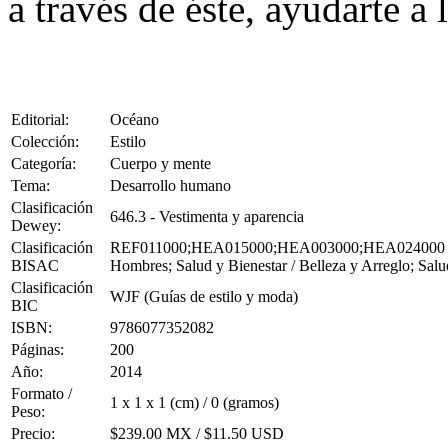
a través de éste, ayudarte a 
Editorial:
Océano
Colección:
Estilo
Categoría:
Cuerpo y mente
Tema:
Desarrollo humano
Clasificación
646.3 - Vestimenta y aparencia
Dewey:
Clasificación
REF011000;HEA015000;HEA003000;HEA024000 ( Refere
BISAC
Hombres; Salud y Bienestar / Belleza y Arreglo; Salud
Clasificación
WJF (Guías de estilo y moda)
BIC
ISBN:
9786077352082
Páginas:
200
Año:
2014
Formato /
1 x 1 x 1 (cm) / 0 (gramos)
Peso:
Precio:
$239.00 MX / $11.50 USD