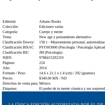
Editorial:
Arkano Books
Colección:
Ediciones varias
Categoría:
Cuerpo y mente
Tema:
New age y pensamiento alternativo
Clasificación Dewey:
158.1 - Mejoramiento personal, autorrealizac
Clasificación BISAC
PSY003000 (Psicología / Psicología Aplicad
Clasificación BIC
JM (Psicología)
ISBN:
9788415292319
Páginas:
224
Año:
2014
Formato / Peso:
14.6 x 21.1 x 1.4 (cm) / 292 (gramos)
Precio:
$340.00 MX / ND
Derechos de venta para:
México
Etiquetas:
El poder de tu mente cósmica y sus sorpren