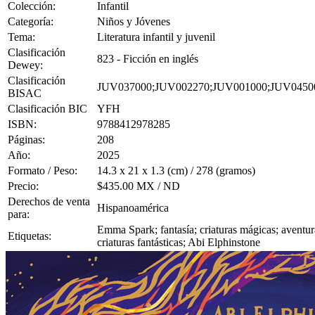
Colección:
Infantil
Categoría:
Niños y Jóvenes
Tema:
Literatura infantil y juvenil
Clasificación
823 - Ficción en inglés
Dewey:
Clasificación
JUV037000;JUV002270;JUV001000;JUV0450
BISAC
Clasificación BIC
YFH
ISBN:
9788412978285
Páginas:
208
Año:
2025
Formato / Peso:
14.3 x 21 x 1.3 (cm) / 278 (gramos)
Precio:
$435.00 MX / ND
Derechos de venta
Hispanoamérica
para:
Emma Spark; fantasía; criaturas mágicas; aventura;
Etiquetas:
criaturas fantásticas; Abi Elphinstone