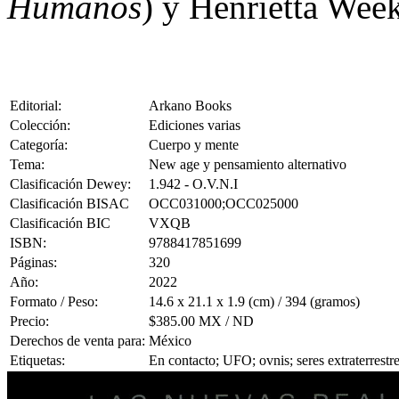
Humanos
) y Henrietta Week
Editorial:
Arkano Books
Colección:
Ediciones varias
Categoría:
Cuerpo y mente
Tema:
New age y pensamiento alternativo
Clasificación Dewey:
1.942 - O.V.N.I
Clasificación BISAC
OCC031000;OCC025000
Clasificación BIC
VXQB
ISBN:
9788417851699
Páginas:
320
Año:
2022
Formato / Peso:
14.6 x 21.1 x 1.9 (cm) / 394 (gramos)
Precio:
$385.00 MX / ND
Derechos de venta para:
México
Etiquetas:
En contacto; UFO; ovnis; seres extraterrestre