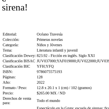
sirena!
Editorial:
Océano Travesía
Colección:
Primeras novelas
Categoría:
Niños y Jóvenes
Tema:
Literatura infantil y juvenil
Clasificación Dewey:
823.92 - Ficción en inglés. Siglo XXI
Clasificación BISAC
JUV037000;YAF019000;JUV022000;JUV03
Clasificación BIC
YFH;YFQ
ISBN:
9786075575193
Páginas:
128
Año:
2022
Formato / Peso:
12.8 x 20.1 x 1 (cm) / 102 (gramos)
Precio:
$265.00 MX / ND
Derechos de venta
Todo el mundo
para:
Espectáculo en la Gruta; escuela de sirenas; fi