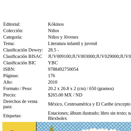
Editorial:
Kókinos
Colección:
Niños
Categoría:
Niños y Jóvenes
Tema:
Literatura infantil y juvenil
Clasificación Dewey:
28.5 -
Clasificación BISAC
JUV009100;JUV003000;JUV029000;JUV0
Clasificación BIC
YBC
ISBN:
9788492750054
Páginas:
176
Año:
2010
Formato / Peso:
20.2 x 26.8 x 2 (cm) / 650 (gramos)
Precio:
$265.00 MX / ND
Derechos de venta
México, Centroamérica y El Caribe (excepto
para:
Estaciones; álbum ilustrado; libro sin texto; 
Etiquetas:
Blexbolex