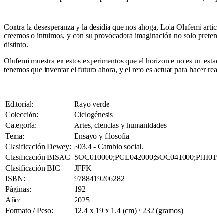
Contra la desesperanza y la desidia que nos ahoga, Lola Olufemi arti
creemos o intuimos, y con su provocadora imaginación no solo pretend
distinto.
Olufemi muestra en estos experimentos que el horizonte no es un esta
tenemos que inventar el futuro ahora, y el reto es actuar para hacer 
Editorial:
Rayo verde
Colección:
Ciclogénesis
Categoría:
Artes, ciencias y humanidades
Tema:
Ensayo y filosofía
Clasificación Dewey:
303.4 - Cambio social.
Clasificación BISAC
SOC010000;POL042000;SOC041000;PHI01
Clasificación BIC
JFFK
ISBN:
9788419206282
Páginas:
192
Año:
2025
Formato / Peso:
12.4 x 19 x 1.4 (cm) / 232 (gramos)