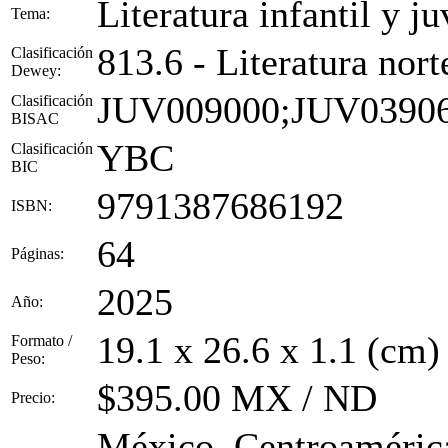
Literatura infantil y ju
Tema:
813.6 - Literatura nor
Clasificación
Dewey:
JUV009000;JUV0390
Clasificación
BISAC
YBC
Clasificación
BIC
9791387686192
ISBN:
64
Páginas:
2025
Año:
19.1 x 26.6 x 1.1 (cm)
Formato /
Peso:
$395.00 MX / ND
Precio:
México, Centroamérica