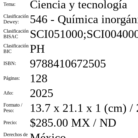
Ciencia y tecnología
Tema:
546 - Química inorgán
Clasificación
Dewey:
SCI051000;SCI00400
Clasificación
BISAC
PH
Clasificación
BIC
9788410672505
ISBN:
128
Páginas:
2025
Año:
13.7 x 21.1 x 1 (cm) /
Formato /
Peso:
$285.00 MX / ND
Precio:
México
Derechos de