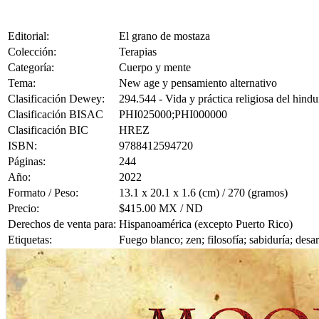
Editorial:
El grano de mostaza
Colección:
Terapias
Categoría:
Cuerpo y mente
Tema:
New age y pensamiento alternativo
Clasificación Dewey:
294.544 - Vida y práctica religiosa del hind
Clasificación BISAC
PHI025000;PHI000000
Clasificación BIC
HREZ
ISBN:
9788412594720
Páginas:
244
Año:
2022
Formato / Peso:
13.1 x 20.1 x 1.6 (cm) / 270 (gramos)
Precio:
$415.00 MX / ND
Derechos de venta para:
Hispanoamérica (excepto Puerto Rico)
Etiquetas:
Fuego blanco; zen; filosofía; sabiduría; des