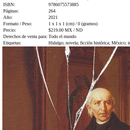
ISBN:
9786075573885
Páginas:
264
Año:
2021
Formato / Peso:
1 x 1 x 1 (cm) / 0 (gramos)
Precio:
$219.00 MX / ND
Derechos de venta para:
Todo el mundo
Etiquetas:
Hidalgo; novela; ficción histórica; México;