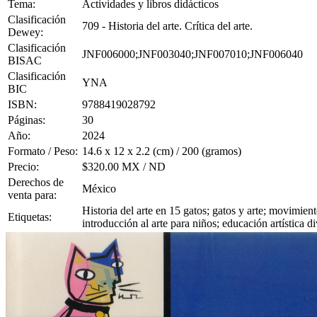
Tema:
Actividades y libros didácticos
Clasificación
709 - Historia del arte. Crítica del arte.
Dewey:
Clasificación
JNF006000;JNF003040;JNF007010;JNF006040
BISAC
Clasificación
YNA
BIC
ISBN:
9788419028792
Páginas:
30
Año:
2024
Formato / Peso:
14.6 x 12 x 2.2 (cm) / 200 (gramos)
Precio:
$320.00 MX / ND
Derechos de
México
venta para:
Historia del arte en 15 gatos; gatos y arte; movimien
Etiquetas:
introducción al arte para niños; educación artística d