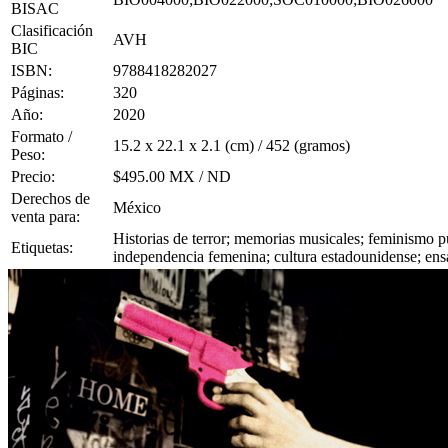
BISAC
Clasificación
AVH
BIC
ISBN:
9788418282027
Páginas:
320
Año:
2020
Formato /
15.2 x 22.1 x 2.1 (cm) / 452 (gramos)
Peso:
Precio:
$495.00 MX / ND
Derechos de
México
venta para:
Historias de terror; memorias musicales; feminismo pu
Etiquetas:
independencia femenina; cultura estadounidense; ens