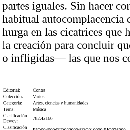
partes iguales. Sin hacer co
habitual autocomplacencia de
hurga en las cicatrices que
la creación para concluir q
o infligidas— las que nos 
Editorial:
Contra
Colección:
Varios
Categoría:
Artes, ciencias y humanidades
Tema:
Música
Clasificación
782.42166 -
Dewey:
Clasificación
BIO004000;BIO022000;SOC010000;BIO026000