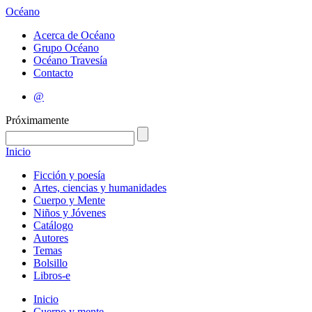
Océano
Acerca de Océano
Grupo Océano
Océano Travesía
Contacto
@
Próximamente
Inicio
Ficción y poesía
Artes, ciencias y humanidades
Cuerpo y Mente
Niños y Jóvenes
Catálogo
Autores
Temas
Bolsillo
Libros-e
Inicio
Cuerpo y mente