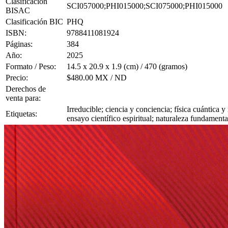
Clasificación
SCI057000;PHI015000;SCI075000;PHI015000
BISAC
Clasificación BIC
PHQ
ISBN:
9788411081924
Páginas:
384
Año:
2025
Formato / Peso:
14.5 x 20.9 x 1.9 (cm) / 470 (gramos)
Precio:
$480.00 MX / ND
Derechos de
venta para:
Irreducible; ciencia y conciencia; física cuántica 
Etiquetas:
ensayo científico espiritual; naturaleza fundamental