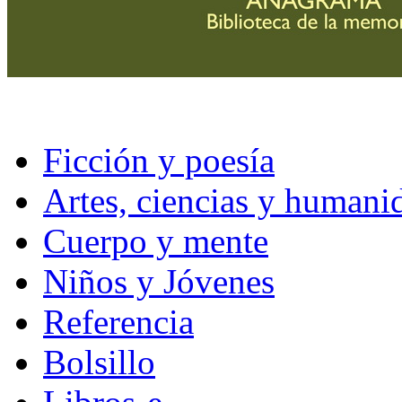
Ficción y poesía
Artes, ciencias y humani
Cuerpo y mente
Niños y Jóvenes
Referencia
Bolsillo