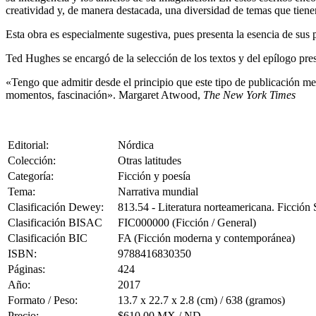
creatividad y, de manera destacada, una diversidad de temas que tiene
Esta obra es especialmente sugestiva, pues presenta la esencia de sus p
Ted Hughes se encargó de la selección de los textos y del epílogo pres
«Tengo que admitir desde el principio que este tipo de publicación me 
momentos, fascinación». Margaret Atwood,
The New York Times
Editorial:
Nórdica
Colección:
Otras latitudes
Categoría:
Ficción y poesía
Tema:
Narrativa mundial
Clasificación Dewey:
813.54 - Literatura norteamericana. Ficció
Clasificación BISAC
FIC000000 (Ficción / General)
Clasificación BIC
FA (Ficción moderna y contemporánea)
ISBN:
9788416830350
Páginas:
424
Año:
2017
Formato / Peso:
13.7 x 22.7 x 2.8 (cm) / 638 (gramos)
Precio:
$610.00 MX / ND