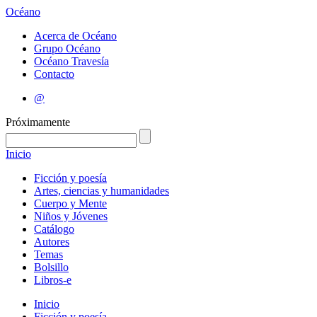
Océano
Acerca de Océano
Grupo Océano
Océano Travesía
Contacto
@
Próximamente
Inicio
Ficción y poesía
Artes, ciencias y humanidades
Cuerpo y Mente
Niños y Jóvenes
Catálogo
Autores
Temas
Bolsillo
Libros-e
Inicio
Ficción y poesía