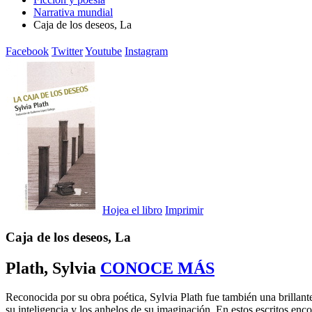
Narrativa mundial
Caja de los deseos, La
Facebook
Twitter
Youtube
Instagram
Hojea el libro
Imprimir
Caja de los deseos, La
Plath, Sylvia
CONOCE MÁS
Reconocida por su obra poética, Sylvia Plath fue también una brillante 
su inteligencia y los anhelos de su imaginación. En estos escritos en