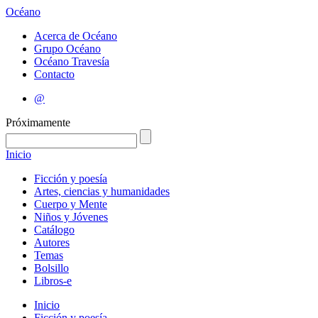
Océano
Acerca de Océano
Grupo Océano
Océano Travesía
Contacto
@
Próximamente
Inicio
Ficción y poesía
Artes, ciencias y humanidades
Cuerpo y Mente
Niños y Jóvenes
Catálogo
Autores
Temas
Bolsillo
Libros-e
Inicio
Ficción y poesía