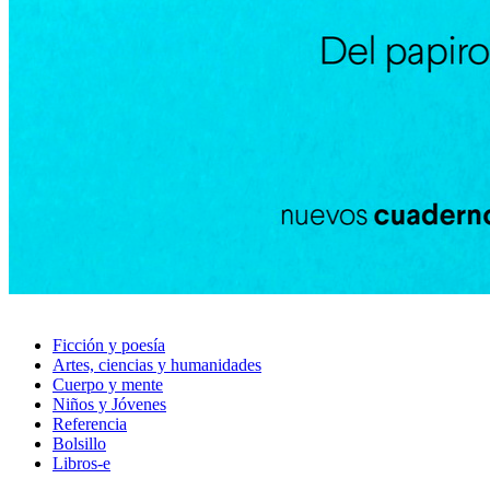
Ficción y poesía
Artes, ciencias y humanidades
Cuerpo y mente
Niños y Jóvenes
Referencia
Bolsillo
Libros-e