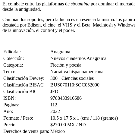
El combate entre las plataformas de
streaming
por dominar el mercado n
desde la antigüedad.
Cambian los soportes, pero la lucha es en esencia la misma: los papiros
desatada por Edison, el cine, el VHS y el Beta, Macintosh y Window
de la innovación, el control y el poder.
Editorial:
Anagrama
Colección:
Nuevos cuadernos Anagrama
Categoría:
Ficción y poesía
Tema:
Narrativa hispanoamericana
Clasificación Dewey:
300 - Ciencias sociales
Clasificación BISAC
BUS070110;SOC052000
Clasificación BIC
JFD
ISBN:
9788433916686
Páginas:
112
Año:
2022
Formato / Peso:
10.5 x 17.5 x 1 (cm) / 118 (gramos)
Precio:
$270.00 MX / ND
Derechos de venta para:
México