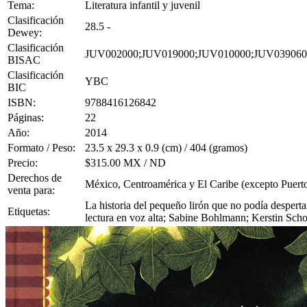
Tema:
Literatura infantil y juvenil
Clasificación
28.5 -
Dewey:
Clasificación
JUV002000;JUV019000;JUV010000;JUV039060
BISAC
Clasificación
YBC
BIC
ISBN:
9788416126842
Páginas:
22
Año:
2014
Formato / Peso:
23.5 x 29.3 x 0.9 (cm) / 404 (gramos)
Precio:
$315.00 MX / ND
Derechos de
México, Centroamérica y El Caribe (excepto Puert
venta para:
La historia del pequeño lirón que no podía desperta
Etiquetas:
lectura en voz alta; Sabine Bohlmann; Kerstin Sch