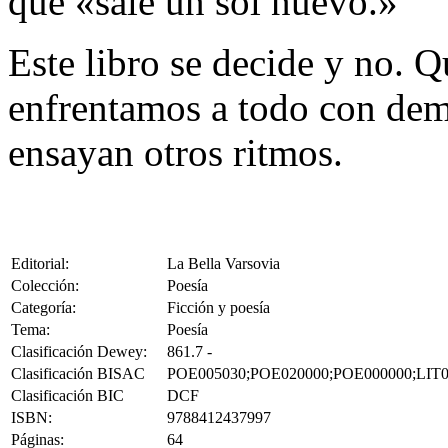
que «sale un sol nuevo.»
Este libro se decide y no. Q
enfrentamos a todo con dem
ensayan otros ritmos.
Editorial:
La Bella Varsovia
Colección:
Poesía
Categoría:
Ficción y poesía
Tema:
Poesía
Clasificación Dewey:
861.7 -
Clasificación BISAC
POE005030;POE020000;POE000000;LIT0
Clasificación BIC
DCF
ISBN:
9788412437997
Páginas:
64