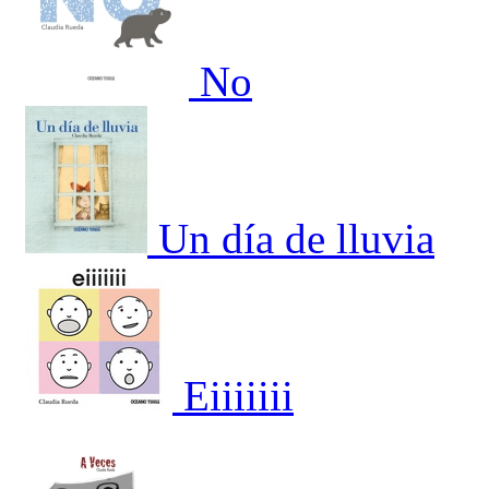
No
Un día de lluvia
Eiiiiiii