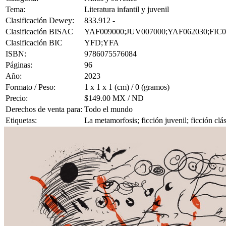
Tema:
Literatura infantil y juvenil
Clasificación Dewey:
833.912 -
Clasificación BISAC
YAF009000;JUV007000;YAF062030;FIC0
Clasificación BIC
YFD;YFA
ISBN:
9786075576084
Páginas:
96
Año:
2023
Formato / Peso:
1 x 1 x 1 (cm) / 0 (gramos)
Precio:
$149.00 MX / ND
Derechos de venta para:
Todo el mundo
Etiquetas:
La metamorfosis; ficción juvenil; ficción clás