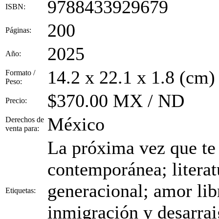
9788433929679
ISBN:
200
Páginas:
2025
Año:
14.2 x 22.1 x 1.8 (cm)
Formato /
Peso:
$370.00 MX / ND
Precio:
México
Derechos de
venta para:
La próxima vez que te 
contemporánea; literat
generacional; amor li
Etiquetas:
inmigración y desarraig