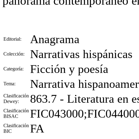
panorama contemporáneo en 
Anagrama
Editorial:
Narrativas hispánicas
Colección:
Ficción y poesía
Categoría:
Narrativa hispanoamer
Tema:
863.7 - Literatura en 
Clasificación
Dewey:
FIC043000;FIC04400
Clasificación
BISAC
FA
Clasificación
BIC