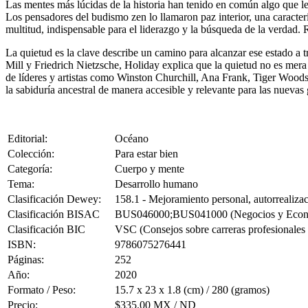
Las mentes más lúcidas de la historia han tenido en común algo que le
Los pensadores del budismo zen lo llamaron paz interior, una caracterí
multitud, indispensable para el liderazgo y la búsqueda de la verdad. 
La quietud es la clave describe un camino para alcanzar ese estado a 
Mill y Friedrich Nietzsche, Holiday explica que la quietud no es mera
de líderes y artistas como Winston Churchill, Ana Frank, Tiger Woods 
la sabiduría ancestral de manera accesible y relevante para las nuevas
Editorial:
Océano
Colección:
Para estar bien
Categoría:
Cuerpo y mente
Tema:
Desarrollo humano
Clasificación Dewey:
158.1 - Mejoramiento personal, autorrealizac
Clasificación BISAC
BUS046000;BUS041000 (Negocios y Economí
Clasificación BIC
VSC (Consejos sobre carreras profesionales 
ISBN:
9786075276441
Páginas:
252
Año:
2020
Formato / Peso:
15.7 x 23 x 1.8 (cm) / 280 (gramos)
Precio:
$335.00 MX / ND