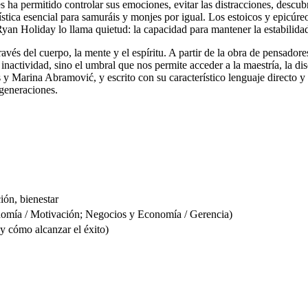
s ha permitido controlar sus emociones, evitar las distracciones, descu
stica esencial para samuráis y monjes por igual. Los estoicos y epicúreo
Ryan Holiday lo llama quietud: la capacidad para mantener la estabilida
través del cuerpo, la mente y el espíritu. A partir de la obra de pensad
 inactividad, sino el umbral que nos permite acceder a la maestría, la 
y Marina Abramović, y escrito con su característico lenguaje directo y c
 generaciones.
ión, bienestar
a / Motivación; Negocios y Economía / Gerencia)
y cómo alcanzar el éxito)