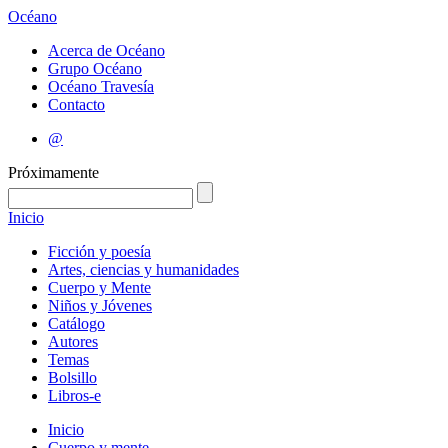
Océano
Acerca de Océano
Grupo Océano
Océano Travesía
Contacto
@
Próximamente
Inicio
Ficción y poesía
Artes, ciencias y humanidades
Cuerpo y Mente
Niños y Jóvenes
Catálogo
Autores
Temas
Bolsillo
Libros-e
Inicio
Cuerpo y mente