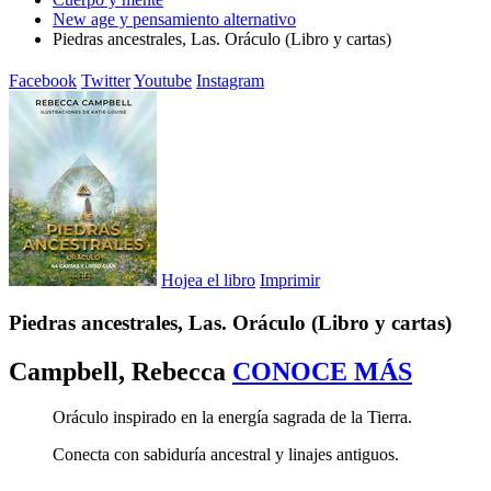
New age y pensamiento alternativo
Piedras ancestrales, Las. Oráculo (Libro y cartas)
Facebook
Twitter
Youtube
Instagram
Hojea el libro
Imprimir
Piedras ancestrales, Las. Oráculo (Libro y cartas)
Campbell, Rebecca
CONOCE MÁS
Oráculo inspirado en la energía sagrada de la Tierra.
Conecta con sabiduría ancestral y linajes antiguos.