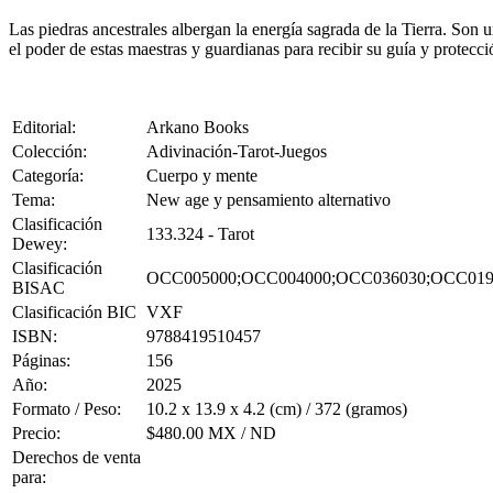
Las piedras ancestrales albergan la energía sagrada de la Tierra. Son 
el poder de estas maestras y guardianas para recibir su guía y protecc
Editorial:
Arkano Books
Colección:
Adivinación-Tarot-Juegos
Categoría:
Cuerpo y mente
Tema:
New age y pensamiento alternativo
Clasificación
133.324 - Tarot
Dewey:
Clasificación
OCC005000;OCC004000;OCC036030;OCC019
BISAC
Clasificación BIC
VXF
ISBN:
9788419510457
Páginas:
156
Año:
2025
Formato / Peso:
10.2 x 13.9 x 4.2 (cm) / 372 (gramos)
Precio:
$480.00 MX / ND
Derechos de venta
para: