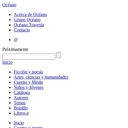
Océano
Acerca de Océano
Grupo Océano
Océano Travesía
Contacto
@
Próximamente
Inicio
Ficción y poesía
Artes, ciencias y humanidades
Cuerpo y Mente
Niños y Jóvenes
Catálogo
Autores
Temas
Bolsillo
Libros-e
Inicio
Cuerpo y mente