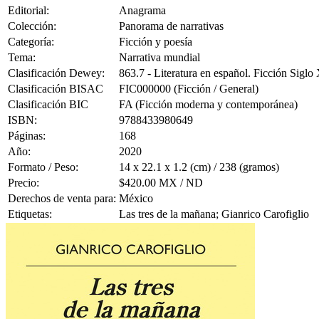
Editorial:
Anagrama
Colección:
Panorama de narrativas
Categoría:
Ficción y poesía
Tema:
Narrativa mundial
Clasificación Dewey:
863.7 - Literatura en español. Ficción Siglo
Clasificación BISAC
FIC000000 (Ficción / General)
Clasificación BIC
FA (Ficción moderna y contemporánea)
ISBN:
9788433980649
Páginas:
168
Año:
2020
Formato / Peso:
14 x 22.1 x 1.2 (cm) / 238 (gramos)
Precio:
$420.00 MX / ND
Derechos de venta para:
México
Etiquetas:
Las tres de la mañana; Gianrico Carofiglio