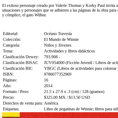
El exitoso personaje creado por Valerie Thomas y Korky Paul invita a 
situaciones y personajes que se adhieren a las páginas de la obra para
y cómplice, el gato Wilbur.
Editorial:
Océano Travesía
Colección:
El Mundo de Winnie
Categoría:
Niños y Jóvenes
Tema:
Actividades y libros didácticos
Clasificación Dewey:
793.908 -
Clasificación BISAC
JUV054000 (Ficción Juvenil / Libros de act
Clasificación BIC
YBGC (Libros de actividades para colorear y
ISBN:
9786077352969
Páginas:
16
Año:
2014
Formato / Peso:
21.5 x 27.9 x .3 (cm) / 128 (gramos)
Precio:
$325.00 MX / $13.50 USD
Derechos de venta para:
América
Etiquetas:
Libro de pegatinas de Winnie; libros para ni