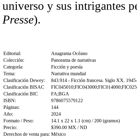
universo y sus intrigantes 
Presse
).
Editorial:
Anagrama Océano
Colección:
Panorama de narrativas
Categoría:
Ficción y poesía
Tema:
Narrativa mundial
Clasificación Dewey:
843.914 - Ficción francesa. Siglo XX. 1945
Clasificación BISAC
FIC045010;FIC043000;FIC014000;FIC025
Clasificación BIC
FA;BGA
ISBN:
9786075579122
Páginas:
144
Año:
2024
Formato / Peso:
14.1 x 22 x 1.1 (cm) / 200 (gramos)
Precio:
$390.00 MX / ND
Derechos de venta para:
México