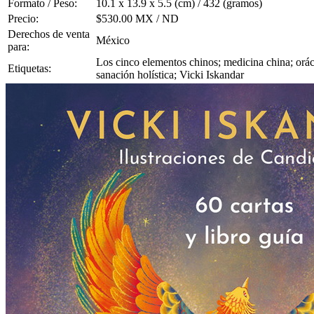
Formato / Peso:
10.1 x 13.9 x 5.5 (cm) / 432 (gramos)
Precio:
$530.00 MX / ND
Derechos de venta
México
para:
Los cinco elementos chinos; medicina china; oráculo
Etiquetas:
sanación holística; Vicki Iskandar