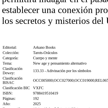
establecer una conexión pro
los secretos y misterios del
Editorial:
Arkano Books
Colección:
Tarots-Oráculos
Categoría:
Cuerpo y mente
Tema:
New age y pensamiento alternativo
Clasificación
133.33 - Adivinación por los símbolos
Dewey:
Clasificación
OCC005000;OCC027000;OCC019000;REL06
BISAC
Clasificación BIC
VXFC
ISBN:
9788419510419
Páginas:
192
Año:
2025