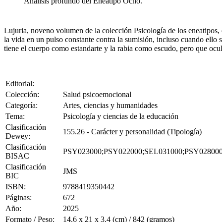
Análisis profundo del Eneatipo Ocho.
Lujuria, noveno volumen de la colección Psicología de los eneatipos, 
la vida en un pulso constante contra la sumisión, incluso cuando ello
tiene el cuerpo como estandarte y la rabia como escudo, pero que ocu
Editorial:
Colección:
Salud psicoemocional
Categoría:
Artes, ciencias y humanidades
Tema:
Psicología y ciencias de la educación
Clasificación
155.26 - Carácter y personalidad (Tipología)
Dewey:
Clasificación
PSY023000;PSY022000;SEL031000;PSY02800
BISAC
Clasificación
JMS
BIC
ISBN:
9788419350442
Páginas:
672
Año:
2025
Formato / Peso:
14.6 x 21 x 3.4 (cm) / 842 (gramos)