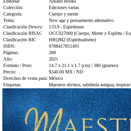
Editorial:
Arkano Books
Colección:
Ediciones varias
Categoría:
Cuerpo y mente
Tema:
New age y pensamiento alternativo
Clasificación Dewey:
133.9 - Espiritismo
Clasificación BISAC
OCC027000 (Cuerpo, Mente y Espíritu / Esp
Clasificación BIC
HRQM2 (Espiritualismo)
ISBN:
9788417851491
Páginas:
288
Año:
2021
Formato / Peso:
14.7 x 21.1 x 1.7 (cm) / 380 (gramos)
Precio:
$340.00 MX / ND
Derechos de venta para:
México
Etiquetas:
Maestros divinos, sabiduría antigua; inspirac