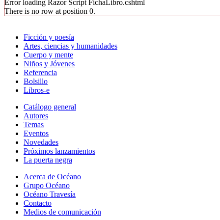
Error loading Razor Script FichaLibro.cshtml
There is no row at position 0.
Ficción y poesía
Artes, ciencias y humanidades
Cuerpo y mente
Niños y Jóvenes
Referencia
Bolsillo
Libros-e
Catálogo general
Autores
Temas
Eventos
Novedades
Próximos lanzamientos
La puerta negra
Acerca de Océano
Grupo Océano
Océano Travesía
Contacto
Medios de comunicación