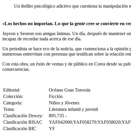
Un thriller psicológico adictivo que cuestiona la manipulación m
«Los hechos no importan. Lo que la gente cree se convierte en v
Juyeon y Seoeun son amigas íntimas. Un día, después de mantener una 
incapaz de recordar nada acerca de ese día.
Un periodista se hace eco de la noticia, que conmociona a la opinión pú
numerosas entrevistas con personas que testifican sobre la relación en
Con esta obra, un éxito de ventas y de público en Corea desde su pub
consecuencias.
Editorial:
Océano Gran Travesía
Colección:
Ficción
Categoría:
Niños y Jóvenes
Tema:
Literatura infantil y juvenil
Clasificación Dewey:
895.735 -
Clasificación BISAC
YAF042000;YAF058270;YAF058020;YAF
Clasificación BIC
YF