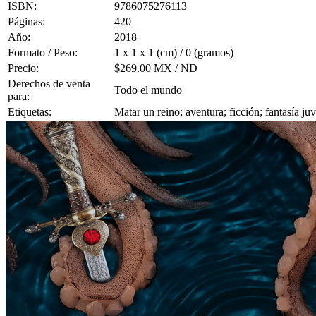
ISBN:
9786075276113
Páginas:
420
Año:
2018
Formato / Peso:
1 x 1 x 1 (cm) / 0 (gramos)
Precio:
$269.00 MX / ND
Derechos de venta
Todo el mundo
para:
Etiquetas:
Matar un reino; aventura; ficción; fantasía j