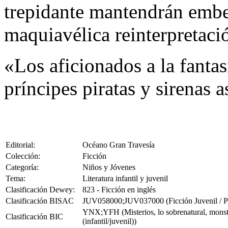
trepidante mantendrán embel
maquiavélica reinterpretac
«Los aficionados a la fantas
príncipes piratas y sirenas 
Editorial:
Océano Gran Travesía
Colección:
Ficción
Categoría:
Niños y Jóvenes
Tema:
Literatura infantil y juvenil
Clasificación Dewey:
823 - Ficción en inglés
Clasificación BISAC
JUV058000;JUV037000 (Ficción Juvenil / Par
YNX;YFH (Misterios, lo sobrenatural, monstru
Clasificación BIC
(infantil/juvenil))