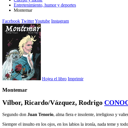
Entretenimiento, humor y deportes
Montemar
Facebook
Twitter
Youtube
Instagram
Hojea el libro
Imprimir
Montemar
Vílbor, Ricardo/Vázquez, Rodrigo
CONOC
Segundo don
Juan Tenorio
, alma fiera e insolente, irreligioso y valie
Siempre el insulto en los ojos, en los labios la ironía, nada teme y todo