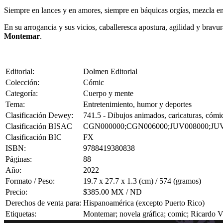
Siempre en lances y en amores, siempre en báquicas orgías, mezcla en
En su arrogancia y sus vicios, caballeresca apostura, agilidad y brav
Montemar
.
Editorial:
Dolmen Editorial
Colección:
Cómic
Categoría:
Cuerpo y mente
Tema:
Entretenimiento, humor y deportes
Clasificación Dewey:
741.5 - Dibujos animados, caricaturas, cómic
Clasificación BISAC
CGN000000;CGN006000;JUV008000;JU
Clasificación BIC
FX
ISBN:
9788419380838
Páginas:
88
Año:
2022
Formato / Peso:
19.7 x 27.7 x 1.3 (cm) / 574 (gramos)
Precio:
$385.00 MX / ND
Derechos de venta para:
Hispanoamérica (excepto Puerto Rico)
Etiquetas:
Montemar; novela gráfica; comic; Ricardo 