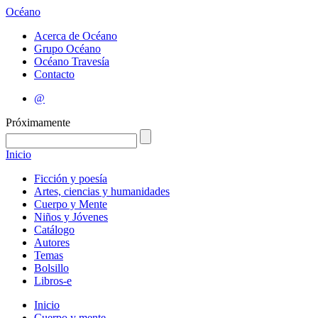
Océano
Acerca de Océano
Grupo Océano
Océano Travesía
Contacto
@
Próximamente
Inicio
Ficción y poesía
Artes, ciencias y humanidades
Cuerpo y Mente
Niños y Jóvenes
Catálogo
Autores
Temas
Bolsillo
Libros-e
Inicio
Cuerpo y mente