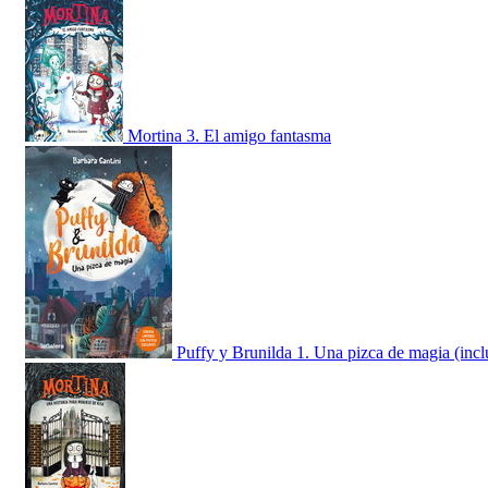
Mortina 3. El amigo fantasma
Puffy y Brunilda 1. Una pizca de magia (inc