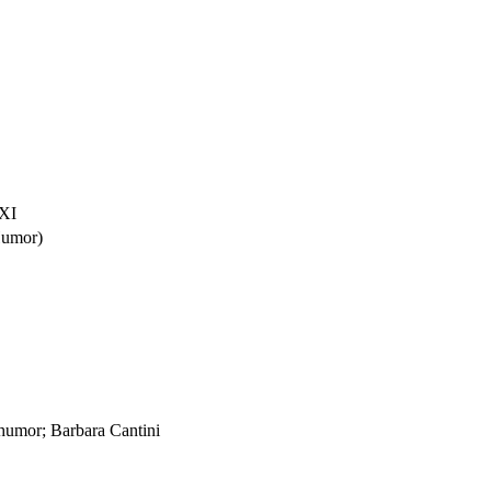
XXI
Humor)
; humor; Barbara Cantini