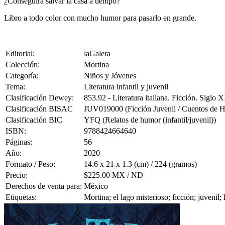
¿Conseguirá salvar la casa a tiempo?
Libro a todo color con mucho humor para pasarlo en grande.
Editorial:
laGalera
Colección:
Mortina
Categoría:
Niños y Jóvenes
Tema:
Literatura infantil y juvenil
Clasificación Dewey:
853.92 - Literatura italiana. Ficción. Siglo 
Clasificación BISAC
JUV019000 (Ficción Juvenil / Cuentos de 
Clasificación BIC
YFQ (Relatos de humor (infantil/juvenil))
ISBN:
9788424664640
Páginas:
56
Año:
2020
Formato / Peso:
14.6 x 21 x 1.3 (cm) / 224 (gramos)
Precio:
$225.00 MX / ND
Derechos de venta para:
México
Etiquetas:
Mortina; el lago misterioso; ficción; juvenil