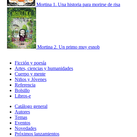
Mortina 1. Una historia para morirse de risa
Mortina 2. Un primo muy esnob
Ficción y poesía
Artes, ciencias y humanidades
Cuerpo y mente
Niños y Jóvenes
Referencia
Bolsillo
Libros-e
Catálogo general
Autores
Temas
Eventos
Novedades
Próximos lanzamientos