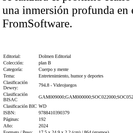
una inmersión profunda en e
FromSoftware.
Editorial:
Dolmen Editorial
Colección:
plan B
Categoría:
Cuerpo y mente
Tema:
Entretenimiento, humor y deportes
Clasificación
794.8 - Videojuegos
Dewey:
Clasificación
GAM009000;GAM000000;SOC022000;SOC052
BISAC
Clasificación BIC
WD
ISBN:
9788410390379
Páginas:
192
Año:
2024
Formato / Peso:
17.5 x 24.9 x 2.2 (cm) / 864 (gramos)