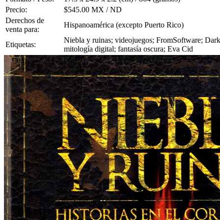
Precio:
$545.00 MX / ND
Derechos de
Hispanoamérica (excepto Puerto Rico)
venta para:
Niebla y ruinas; videojuegos; FromSoftware; Dark 
Etiquetas:
mitología digital; fantasía oscura; Eva Cid