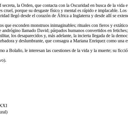
creta, la Orden, que contacta con la Oscuridad en busca de la vida eter
s cruel, porque su desgaste físico y mental es rápido e implacable. Los
idad llegó desde el corazón de África a Inglaterra y desde allí se exten
zos que esconden monstruos inimaginables; rituales con fieros y extátic
 andrógino llamado David; párpados humanos convertidos en fetiches; eni
ilitar, los desaparecidos y, más adelante, la incierta llegada de la democ
turbadora y deslumbrante, que consagra a Mariana Enriquez como una esc
mo a Bolaño, le interesan las cuestiones de la vida y la muerte; su ficc
vo).
 XXI
ral)