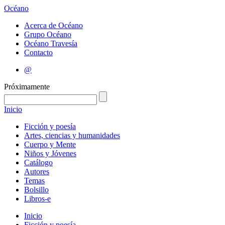
Océano
Acerca de Océano
Grupo Océano
Océano Travesía
Contacto
@
Próximamente
Inicio
Ficción y poesía
Artes, ciencias y humanidades
Cuerpo y Mente
Niños y Jóvenes
Catálogo
Autores
Temas
Bolsillo
Libros-e
Inicio
Ficción y poesía