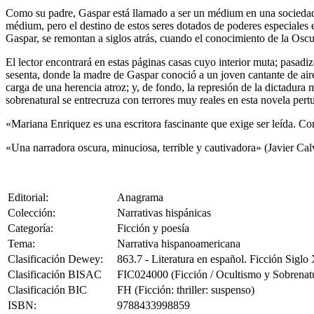
Como su padre, Gaspar está llamado a ser un médium en una sociedad se
médium, pero el destino de estos seres dotados de poderes especiales e
Gaspar, se remontan a siglos atrás, cuando el conocimiento de la Oscur
El lector encontrará en estas páginas casas cuyo interior muta; pasadi
sesenta, donde la madre de Gaspar conoció a un joven cantante de aire
carga de una herencia atroz; y, de fondo, la represión de la dictadura m
sobrenatural se entrecruza con terrores muy reales en esta novela per
«Mariana Enriquez es una escritora fascinante que exige ser leída. Co
«Una narradora oscura, minuciosa, terrible y cautivadora» (Javier Cal
Editorial:
Anagrama
Colección:
Narrativas hispánicas
Categoría:
Ficción y poesía
Tema:
Narrativa hispanoamericana
Clasificación Dewey:
863.7 - Literatura en español. Ficción Siglo
Clasificación BISAC
FIC024000 (Ficción / Ocultismo y Sobrenatu
Clasificación BIC
FH (Ficción: thriller: suspenso)
ISBN:
9788433998859