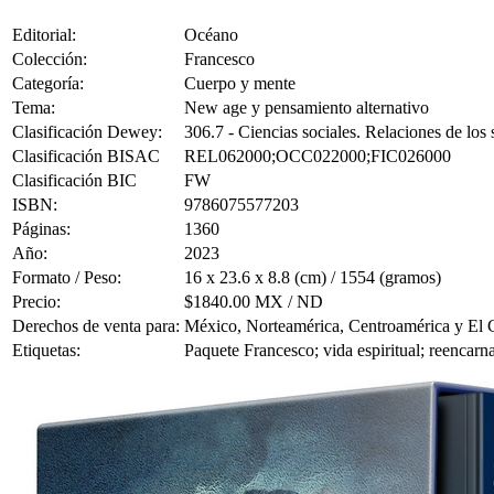
Editorial:
Océano
Colección:
Francesco
Categoría:
Cuerpo y mente
Tema:
New age y pensamiento alternativo
Clasificación Dewey:
306.7 - Ciencias sociales. Relaciones de los
Clasificación BISAC
REL062000;OCC022000;FIC026000
Clasificación BIC
FW
ISBN:
9786075577203
Páginas:
1360
Año:
2023
Formato / Peso:
16 x 23.6 x 8.8 (cm) / 1554 (gramos)
Precio:
$1840.00 MX / ND
Derechos de venta para:
México, Norteamérica, Centroamérica y El 
Etiquetas:
Paquete Francesco; vida espiritual; reencarn