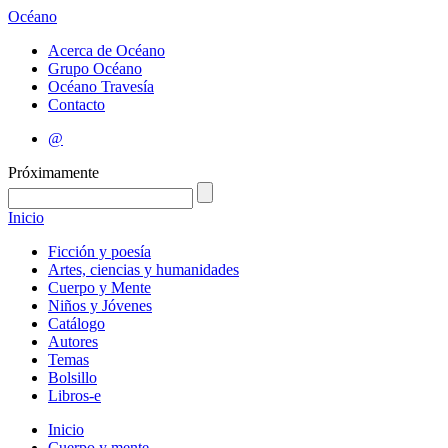
Océano
Acerca de Océano
Grupo Océano
Océano Travesía
Contacto
@
Próximamente
Inicio
Ficción y poesía
Artes, ciencias y humanidades
Cuerpo y Mente
Niños y Jóvenes
Catálogo
Autores
Temas
Bolsillo
Libros-e
Inicio
Cuerpo y mente