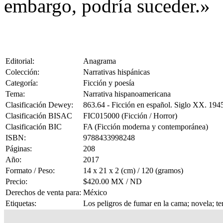
embargo, podría suceder.»
Editorial:
Anagrama
Colección:
Narrativas hispánicas
Categoría:
Ficción y poesía
Tema:
Narrativa hispanoamericana
Clasificación Dewey:
863.64 - Ficción en español. Siglo XX. 194
Clasificación BISAC
FIC015000 (Ficción / Horror)
Clasificación BIC
FA (Ficción moderna y contemporánea)
ISBN:
9788433998248
Páginas:
208
Año:
2017
Formato / Peso:
14 x 21 x 2 (cm) / 120 (gramos)
Precio:
$420.00 MX / ND
Derechos de venta para:
México
Etiquetas:
Los peligros de fumar en la cama; novela; ter