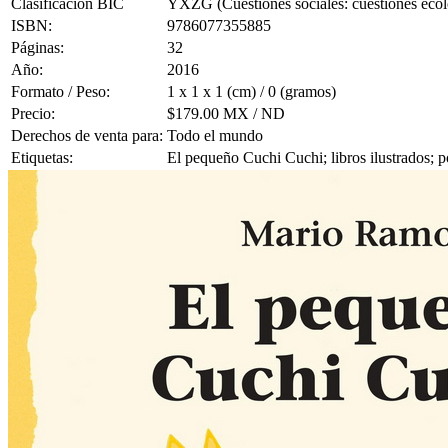
Clasificación BIC
YXZG (Cuestiones sociales: cuestiones ecoló
ISBN:
9786077355885
Páginas:
32
Año:
2016
Formato / Peso:
1 x 1 x 1 (cm) / 0 (gramos)
Precio:
$179.00 MX / ND
Derechos de venta para:
Todo el mundo
Etiquetas:
El pequeño Cuchi Cuchi; libros ilustrados; 