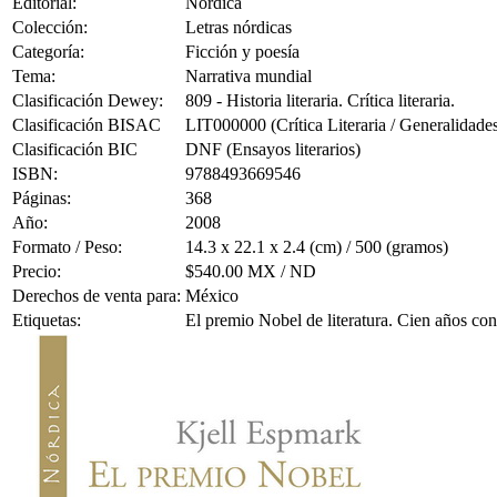
Editorial:
Nórdica
Colección:
Letras nórdicas
Categoría:
Ficción y poesía
Tema:
Narrativa mundial
Clasificación Dewey:
809 - Historia literaria. Crítica literaria.
Clasificación BISAC
LIT000000 (Crítica Literaria / Generalidade
Clasificación BIC
DNF (Ensayos literarios)
ISBN:
9788493669546
Páginas:
368
Año:
2008
Formato / Peso:
14.3 x 22.1 x 2.4 (cm) / 500 (gramos)
Precio:
$540.00 MX / ND
Derechos de venta para:
México
Etiquetas:
El premio Nobel de literatura. Cien años con