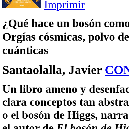
Imprimir
¿Qué hace un bosón como 
Orgías cósmicas, polvo de 
cuánticas
Santaolalla, Javier
CO
Un libro ameno y desenfa
clara conceptos tan abstr
o el bosón de Higgs, narr
el autor de
El bosón de Hig