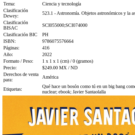
Tema:
Ciencia y tecnología
Clasificación
523.1 - Astronomía. Objetos astronómicos y la ast
Dewey:
Clasificación
SCI055000;SCI074000
BISAC
Clasificación BIC
PH
ISBN:
9786075576664
Páginas:
416
Año:
2022
Formato / Peso:
1 x 1 x 1 (cm) / 0 (gramos)
Precio:
$249.00 MX / ND
Derechos de venta
América
para:
Qué hace un bosón como tú en un big bang como és
Etiquetas:
nuclear; ebook; Javier Santaolalla