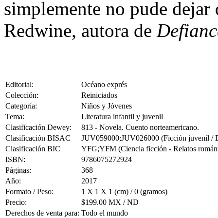
simplemente no pude dejar de
Redwine, autora de
Defianc
Editorial:
Océano exprés
Colección:
Reiniciados
Categoría:
Niños y Jóvenes
Tema:
Literatura infantil y juvenil
Clasificación Dewey:
813 - Novela. Cuento norteamericano.
Clasificación BISAC
JUV059000;JUV026000 (Ficción juvenil / Di
Clasificación BIC
YFG;YFM (Ciencia ficción - Relatos romántico
ISBN:
9786075272924
Páginas:
368
Año:
2017
Formato / Peso:
1 X 1 X 1 (cm) / 0 (gramos)
Precio:
$199.00 MX / ND
Derechos de venta para:
Todo el mundo