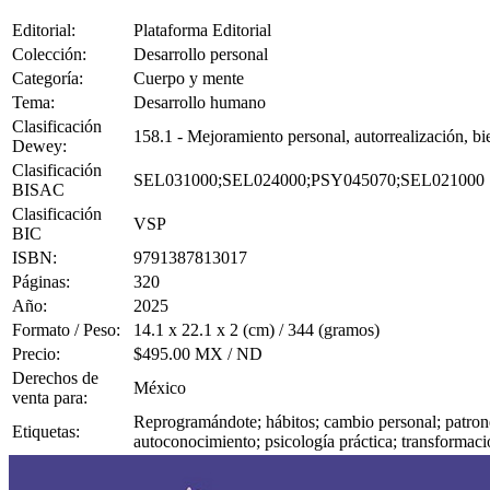
Editorial:
Plataforma Editorial
Colección:
Desarrollo personal
Categoría:
Cuerpo y mente
Tema:
Desarrollo humano
Clasificación
158.1 - Mejoramiento personal, autorrealización, bi
Dewey:
Clasificación
SEL031000;SEL024000;PSY045070;SEL021000
BISAC
Clasificación
VSP
BIC
ISBN:
9791387813017
Páginas:
320
Año:
2025
Formato / Peso:
14.1 x 22.1 x 2 (cm) / 344 (gramos)
Precio:
$495.00 MX / ND
Derechos de
México
venta para:
Reprogramándote; hábitos; cambio personal; patrone
Etiquetas:
autoconocimiento; psicología práctica; transformac