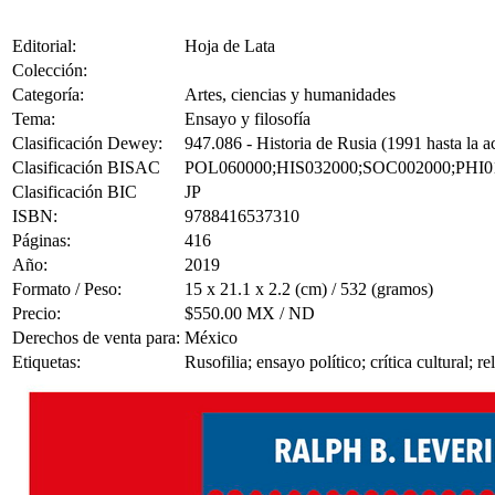
Editorial:
Hoja de Lata
Colección:
Categoría:
Artes, ciencias y humanidades
Tema:
Ensayo y filosofía
Clasificación Dewey:
947.086 - Historia de Rusia (1991 hasta la a
Clasificación BISAC
POL060000;HIS032000;SOC002000;PHI0
Clasificación BIC
JP
ISBN:
9788416537310
Páginas:
416
Año:
2019
Formato / Peso:
15 x 21.1 x 2.2 (cm) / 532 (gramos)
Precio:
$550.00 MX / ND
Derechos de venta para:
México
Etiquetas:
Rusofilia; ensayo político; crítica cultural; 