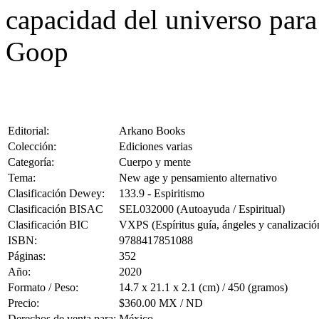
capacidad del universo par
Goop
Editorial:
Arkano Books
Colección:
Ediciones varias
Categoría:
Cuerpo y mente
Tema:
New age y pensamiento alternativo
Clasificación Dewey:
133.9 - Espiritismo
Clasificación BISAC
SEL032000 (Autoayuda / Espiritual)
Clasificación BIC
VXPS (Espíritus guía, ángeles y canalizació
ISBN:
9788417851088
Páginas:
352
Año:
2020
Formato / Peso:
14.7 x 21.1 x 2.1 (cm) / 450 (gramos)
Precio:
$360.00 MX / ND
Derechos de venta para:
México