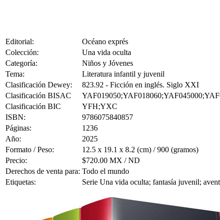
Editorial:
Océano exprés
Colección:
Una vida oculta
Categoría:
Niños y Jóvenes
Tema:
Literatura infantil y juvenil
Clasificación Dewey:
823.92 - Ficción en inglés. Siglo XXI
Clasificación BISAC
YAF019050;YAF018060;YAF045000;YAF
Clasificación BIC
YFH;YXC
ISBN:
9786075840857
Páginas:
1236
Año:
2025
Formato / Peso:
12.5 x 19.1 x 8.2 (cm) / 900 (gramos)
Precio:
$720.00 MX / ND
Derechos de venta para:
Todo el mundo
Etiquetas:
Serie Una vida oculta; fantasía juvenil; ave