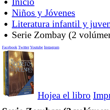
Inicio
Niños y Jóvenes
Literatura infantil y juven
Serie Zombay (2 volúme
Facebook
Twitter
Youtube
Instagram
Hojea el libro
Imp