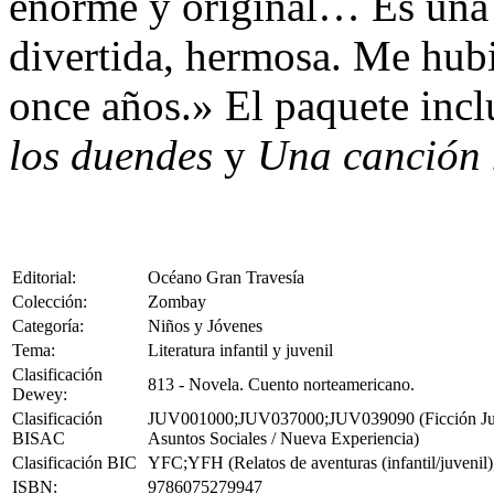
enorme y original… Es una n
divertida, hermosa. Me hubi
once años.» El paquete incl
los duendes
y
Una canción
Editorial:
Océano Gran Travesía
Colección:
Zombay
Categoría:
Niños y Jóvenes
Tema:
Literatura infantil y juvenil
Clasificación
813 - Novela. Cuento norteamericano.
Dewey:
Clasificación
JUV001000;JUV037000;JUV039090 (Ficción Juvenil
BISAC
Asuntos Sociales / Nueva Experiencia)
Clasificación BIC
YFC;YFH (Relatos de aventuras (infantil/juvenil); 
ISBN:
9786075279947